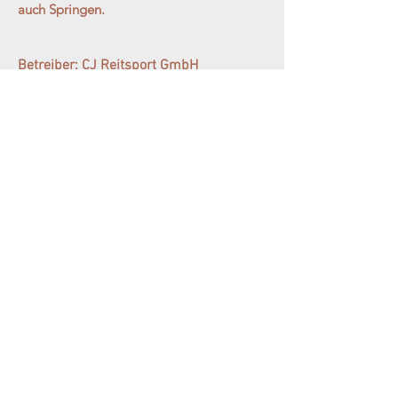
auch Springen.
Betreiber: CJ Reitsport GmbH
UNSER STALL
Johanneshof Wicker
Steinmühlenweg 1
65439 Flörsheim
Tel.:
0178 2456848 | Corinna
Mahrenholz
0179 6928079
| Joachim H.
Schwering
Impressum