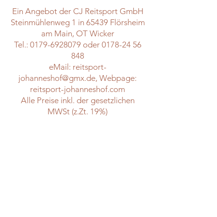
Ein Angebot der CJ Reitsport GmbH
Steinmühlenweg 1 in 65439 Flörsheim
am Main, OT Wicker
Tel.:
0179-6928079
oder
0178-24 56
848
eMail:
reitsport-
johanneshof@gmx.de
, Webpage:
reitsport-johanneshof.com
Alle Preise inkl. der gesetzlichen
MWSt (z.Zt. 19%)
UNSER STALL
Johanneshof Wicker