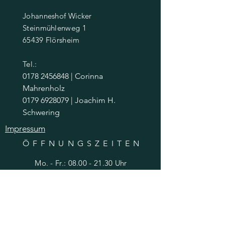
Johanneshof Wicker
Steinmühlenweg 1
65439 Flörsheim
Tel.:
0178 2456848 | Corinna
Mahrenholz
0179 6928079
| Joachim H.
Schwering
Impressum
ÖFFNUNGSZEITE
N
Mo. - Fr.:
08.00 - 21.30
Uhr
​​Samstag: 08.00 - 21.30 Uhr
​Sonntag: 08.00 - 20.00 Uhr