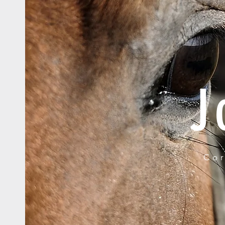
J
Cor