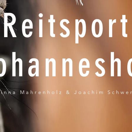
Reitsport
ohannesh
inna Mahrenholz & Joachim Schwe