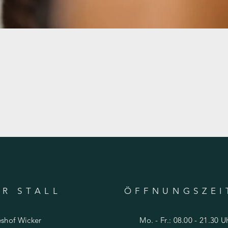
R STALL
ÖFFNUNGSZEI
shof Wicker
Mo. - Fr.: 08.00 - 21.30 U