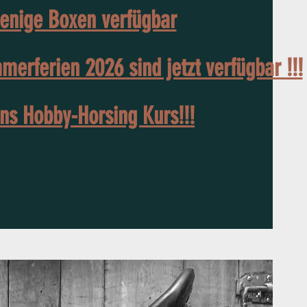
enige Boxen verfügbar
erferien 2026 sind jetzt verfügbar !!!
ns Hobby-Horsing Kurs!!!