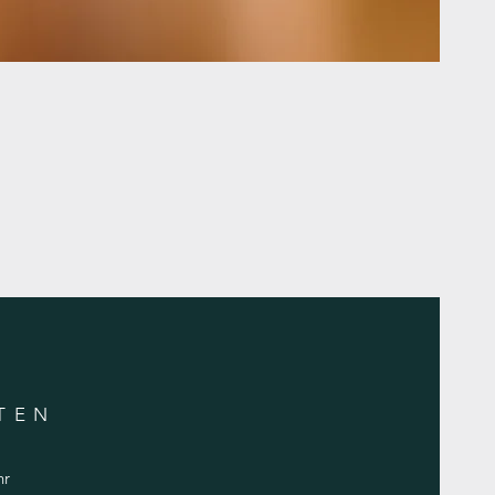
TE
N
hr