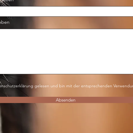
geben
tenschutzerklärung gelesen und bin mit der entsprechenden Verwend
Absenden