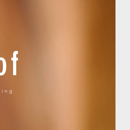
of
ring