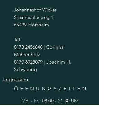
Johanneshof Wicker
Steinmühlenweg 1
65439 Flörsheim
Tel.:
0178 2456848 | Corinna
Mahrenholz
0179 6928079
| Joachim H.
Schwering
Impressum
ÖFFNUNGSZEITE
N
Mo. - Fr.:
08.00 - 21.30
Uhr
​​Samstag: 08.00 - 21.30 Uhr
​Sonntag: 08.00 - 20.00 Uhr